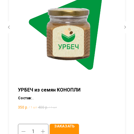
УРБЕЧ из семян КОНОПЛИ
Состав:
100% перемолотые семена конопли.
350
р.
400
р.
/
1 шт
/
1 шт
Срок хранения:
12 месяцев.
Тара:
Стеклянная банка.
ЗАКАЗАТЬ
Масса нетто: