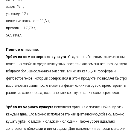
жиры 49 г,
углеводы 12 г,
пищевые волокна — 11,8 г,
протеин — 17,73 г,
565 кКал.
Полное описание:
Урбеч из семян черного кунжута
обладает наибольшим количеством
полезных свойств среди кунжутных паст, так как семена черного кунжута
вбирают больше солнечной энергии. Микс из кальция, фосфора и
фитоэстрагенов, который содержится в этом продукте, позволяет быстро
восстановить силы после тяжелых физических нагрузок, предотвратить
развитие остеопороза, восстановить костную ткань после переломов.
Урбеч из черного кунжута
пополняет организм жизненной энергией
каждый день. Его можно использовать как диетическую добавку, можно
кушать урбеч с медом и сладкими блюдами. Также урбеч идеально
сочетается с яблоками и виноградом. Для пополнения запасов микро- и