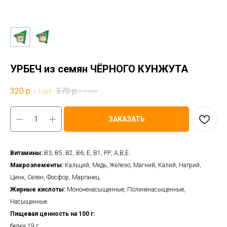
УРБЕЧ из семян ЧЁРНОГО КУНЖУТА
320
р.
370
р.
/
1 шт
/
1 шт
ЗАКАЗАТЬ
Витамины:
B3, B5, B2, В6, Е, В1, РР, А,В,Е.
Макроэлементы:
Кальций, Медь, Железо, Магний, Калий, Натрий,
Цинк, Селен, Фосфор, Марганец.
Жирные кислоты:
Мононенасыщенные, Полиненасыщенные,
Насыщенные.
Пищевая ценность на 100 г:
белки 19 г,