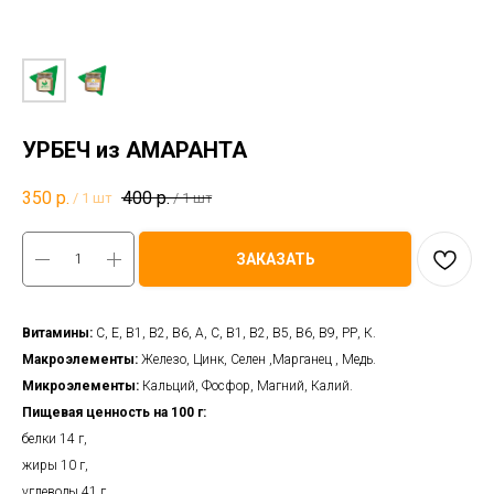
УРБЕЧ из АМАРАНТА
350
р.
400
р.
/
1 шт
/
1 шт
ЗАКАЗАТЬ
Витамины:
С, Е, В1, В2, В6, А, С, В1, В2, В5, В6, В9, РР, К.
Макроэлементы:
Железо, Цинк, Селен ,Марганец , Медь.
Микроэлементы:
Кальций, Фосфор, Магний, Калий.
Пищевая ценность на 100 г:
белки 14 г,
жиры 10 г,
углеводы 41 г,