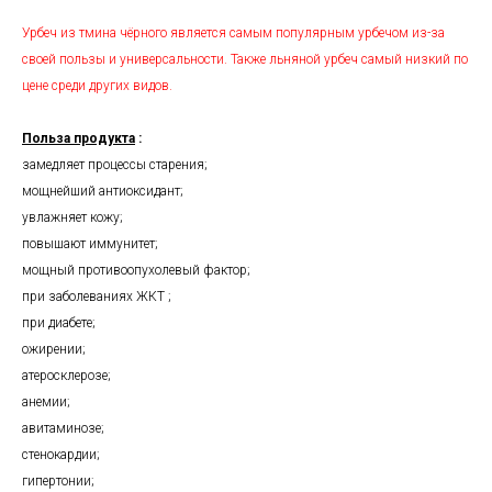
Урбеч из тмина чёрного является самым популярным урбечом из-за
своей пользы и универсальности. Также льняной урбеч самый низкий по
цене среди других видов.
Польза продукта
:
замедляет процессы старения;
мощнейший антиоксидант;
увлажняет кожу;
повышают иммунитет;
мощный противоопухолевый фактор;
при заболеваниях ЖКТ ;
при диабете;
ожирении;
атеросклерозе;
анемии;
авитаминозе;
стенокардии;
гипертонии;