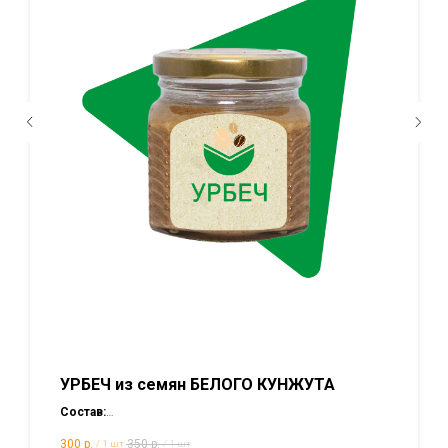
УРБЕЧ из семян БЕЛОГО КУНЖУТА
Состав:
100% перемолотые семена белого кунжута.
300
р.
350
р.
/
1 шт
/
1 шт