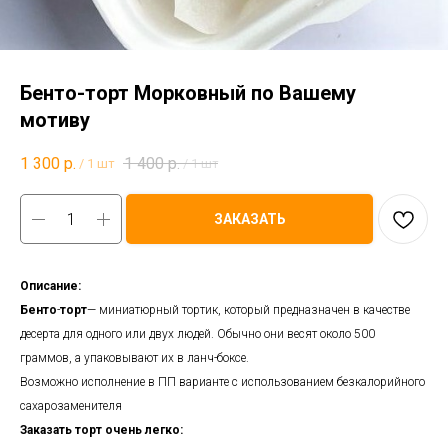
Бенто-торт Морковный по Вашему
мотиву
1 300
р.
1 400
р.
/
1 шт
/
1 шт
ЗАКАЗАТЬ
Описание:
Бенто
-
торт
— миниатюрный тортик, который предназначен в качестве
десерта для одного или двух людей. Обычно они весят около 500
граммов, а упаковывают их в ланч-боксе.
Возможно исполнение в ПП варианте с использованием безкалорийного
сахарозаменителя
Заказать торт очень легко: